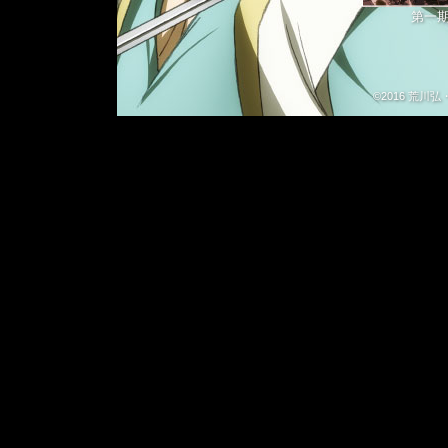
第一
『風塵乱舞
©2016 荒
＜音泉＞文化祭2
TVアニメ『アルス
激レアバイトによ
Blu-ray&D
TVアニメ『アルス