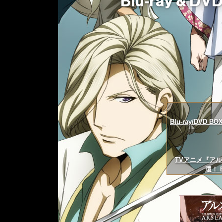
Blu-ray/D
TVアニメ『アル
還！ B
3/12(日)｢ア