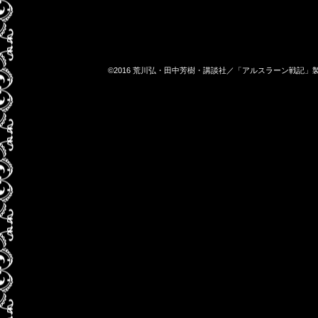
©2016 荒川弘・田中芳樹・講談社／「アルスラーン戦記」