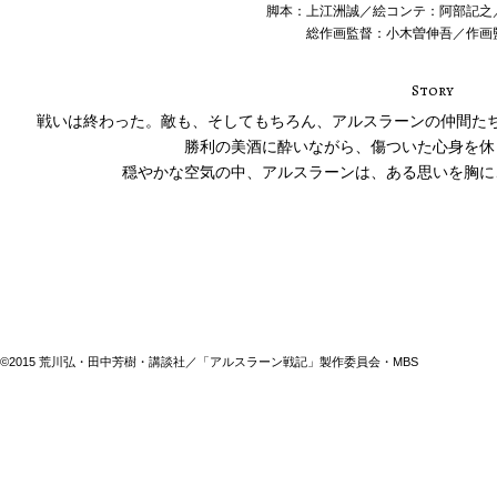
脚本：上江洲誠／絵コンテ：阿部記之
総作画監督：小木曽伸吾／作画
Story
戦いは終わった。敵も、そしてもちろん、アルスラーンの仲間た
勝利の美酒に酔いながら、傷ついた心身を休
穏やかな空気の中、アルスラーンは、ある思いを胸に
©2015 荒川弘・田中芳樹・講談社／「アルスラーン戦記」製作委員会・MBS